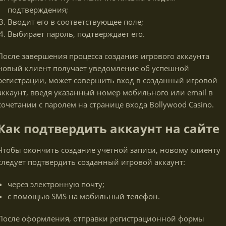
подтверждения;
Вводит его в соответствующее поле;
Выбирает пароль, подтверждает его.
После завершения процесса создания игрового аккаунта
новый клиент получает уведомление об успешной
регистрации, может совершить вход в созданный игровой
аккаунт, введя указанный номер мобильного или email в
сочетании с паролем на странице входа Bollywood Casino.
Как подтвердить аккаунт на сайте
Чтобы окончить создание учётной записи, новому клиенту
следует подтвердить созданный игровой аккаунт:
через электронную почту;
с помощью SMS на мобильный телефон.
После оформления, отправки регистрационной формы