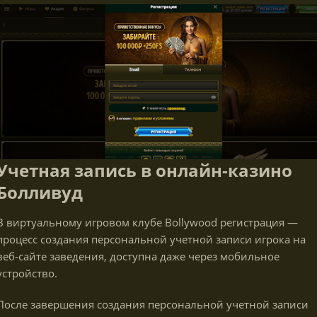
Учетная запись в онлайн-казино
Болливуд
В виртуальному игровом клубе Bollywood регистрация —
процесс создания персональной учетной записи игрока на
веб-сайте заведения, доступна даже через мобильное
устройство.
После завершения создания персональной учетной записи