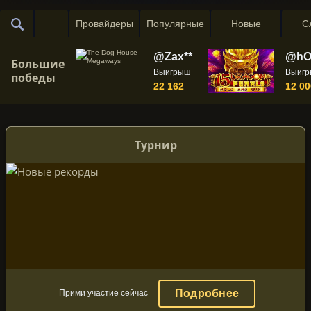
Провайдеры
Популярные
Новые
С
@Zax**
@hO
Большие
Выигрыш
Выиг
победы
22 162
12 00
Турнир
Подробнее
Прими участие сейчас