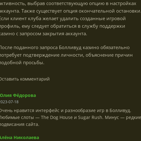
активность, выбрав соответствующую опцию в настройках
аккаунта. Также существует опция окончательной остановки
Если клиент клуба желает удалить созданные игровой
профиль, ему следует обратиться в службу поддержки
казино с запросом закрытия аккаунта.
После поданного запроса Болливуд казино обязательно
потребует подтверждение личности, объяснение причин
подобной просьбы.
Оставить комментарий
Юлия Фёдорова
2023-07-18
Очень нравится интерфейс и разнообразие игр в Болливуд.
Любимые слоты — The Dog House и Sugar Rush. Минус — редки
подвисания сайта.
Алёна Николаева